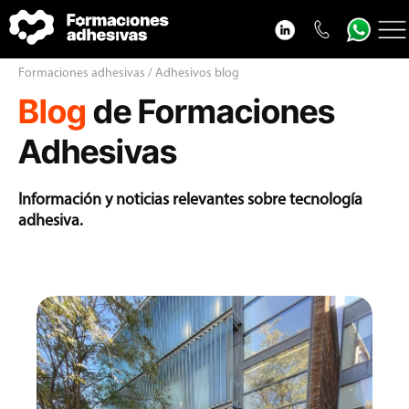
Cursos adhesivos
Formaciones adhesivas / Adhesivos blog
Blog
de Formaciones
Adhesivos blog
VideoPodcast adhesivos
Adhesivas
Nosotros
Información y noticias relevantes sobre tecnología
Contacto
adhesiva.