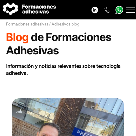
Cursos adhesivos
Formaciones adhesivas / Adhesivos blog
Blog
de Formaciones
Adhesivos blog
VideoPodcast adhesivos
Adhesivas
Nosotros
Información y noticias relevantes sobre tecnología
Contacto
adhesiva.